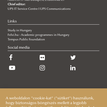
Address: H-1083 Budapest, 2 Ludovika tér
Research topics
Chief editor:
UPS IT Service Centre I UPS Communications
Regulations
Training
Links
Lecturers (courses) and supervisors (research topics)
Study in Hungary
Complex examination
Felvi.hu - Academic programmes in Hungary
Workshop discussions, public defences
Tempus Public Foundation
Social media
Sample Documents
Terms and deadlines
Guidelines
Quality/evaluation
Ph.D. in Military Sciences
Ph.D. in Military Engineering
About the Ph.D. program
Habilitation
About the Ph.D. program
A weboldalon "cookie-kat" ("sütiket") használunk,
Summer schools
About
hogy biztonságos böngészés mellett a legjobb