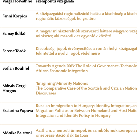
Varga Horváthné
szempontú vizsgálata
A közigazgatási regionalizáció hatása a kisebbség a kis
Fanni Korpics
regionális közösségek helyzetére
A magyar miniszterelnök szervezeti háttere Magyarország
Szinay Ildikó
miniszter, aki második az egyenlők között?
Kisebbségi jogok érvényesítése a román helyi közigazga
Ferenc Török
tekintettel a nyelvi jogok védelmére
Towards Agenda 2063: The Role of Governance, Technolo
Sofian Bouhlel
African Economic Integration
‘Imagining’ Minority Nations:
Mátyás Gergi-
The Comparative Case of the Scottish and Catalan Nation
Horgos
Discourses
Russian Immigration to Hungary: Identity, Integration, an
Ekaterina Popova
Migration Policies or Between Homeland and Host Nation
Integration and Identity Policy in Hungary
Az állam, a nemzeti ünnepek és szimbólumok szerepe a n
Mónika Balatoni
önreprezentáció alakításában