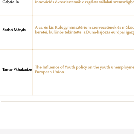
Gabriella
innovációs ökoszisztémák vizsgálata vállalati szemszögb
A cs. és kir. Külügyminisztérium szervezetének és műkö
Szabó Mátyás
keretei, különös tekintettel a Duna-hajózás európai igazg
The Influence of Youth policy on the youth unemploymen
Tamar Pkhakadze
European Union