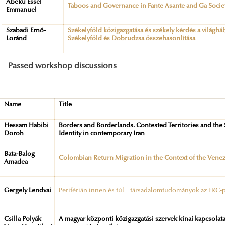
Abeku Essel
Taboos and Governance in Fante Asante and Ga Socie
Emmanuel
Szabadi Ernő-
Székelyföld közigazgatása és székely kérdés a világ
Loránd
Székelyföld és Dobrudzsa összehasonlítása
Passed workshop discussions
Name
Title
Hessam Habibi
Borders and Borderlands. Contested Territories and the 
Doroh
Identity in contemporary Iran
Bata-Balog
Colombian Return Migration in the Context of the Venez
Amadea
Gergely Lendvai
Periférián innen és túl – társadalomtudományok az ERC-
Csilla Polyák
A magyar központi közigazgatási szervek kínai kapcsolata