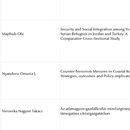
Security and Social Integration among Y
Majthub Ola
Syrian Refugees in Jordan and Turkey: A
Comparative Cross-Sectional Study
Counter-Terrorism Mesures in Coastal K
Nyandoro Omuria J.
Strategies, outcomes and Policy implicat
Az adatvagyon-gazdálkodás minőségirány
Veronika Nagyné Takács
támogatása a közigazgatásban