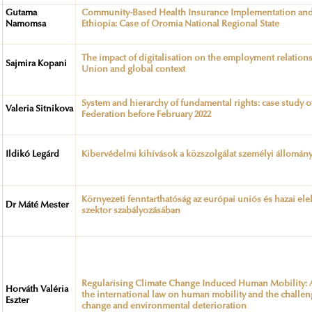
Gutama
Community-Based Health Insurance Implementation and
Namomsa
Ethiopia: Case of Oromia National Regional State
The impact of digitalisation on the employment relation
Sajmira Kopani
Union and global context
System and hierarchy of fundamental rights: case study o
Valeria Sitnikova
Federation before February 2022
Ildikó Legárd
Kibervédelmi kihívások a közszolgálat személyi állomán
Környezeti fenntarthatóság az európai uniós és hazai ele
Dr Máté Mester
szektor szabályozásában
Regularising Climate Change Induced Human Mobility:
Horváth Valéria
the international law on human mobility and the challe
Eszter
change and environmental deterioration