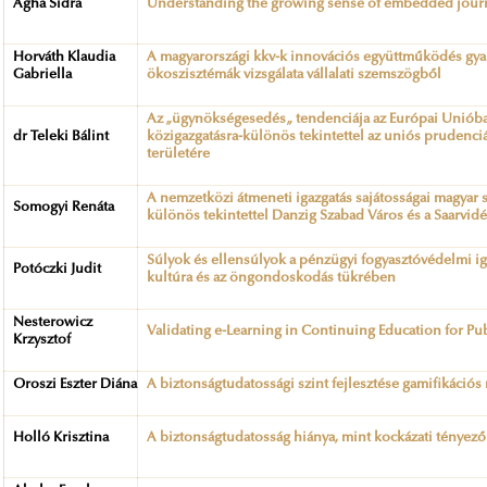
Agha Sidra
Understanding the growing sense of embedded journa
Horváth Klaudia
A magyarországi kkv-k innovációs együttműködés gyako
Gabriella
ökoszisztémák vizsgálata vállalati szemszögből
Az „ügynökségesedés„ tendenciája az Európai Unióban
dr Teleki Bálint
közigazgatásra-különös tekintettel az uniós prudenciá
területére
A nemzetközi átmeneti igazgatás sajátosságai magyar 
Somogyi Renáta
különös tekintettel Danzig Szabad Város és a Saarvidé
Súlyok és ellensúlyok a pénzügyi fogyasztóvédelmi ig
Potóczki Judit
kultúra és az öngondoskodás tükrében
Nesterowicz
Validating e-Learning in Continuing Education for Pu
Krzysztof
Oroszi Eszter Diána
A biztonságtudatossági szint fejlesztése gamifikáció
Holló Krisztina
A biztonságtudatosság hiánya, mint kockázati tényező 