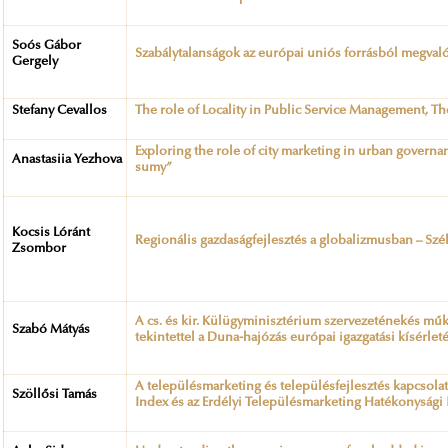
Soós Gábor
Szabálytalanságok az európai uniós forrásból megval
Gergely
Stefany Cevallos
The role of Locality in Public Service Management, T
Exploring the role of city marketing in urban governan
Anastasiia Yezhova
sumy”
Kocsis Lóránt
Regionális gazdaságfejlesztés a globalizmusban – Szék
Zsombor
A cs. és kir. Külügyminisztérium szervezeténekés mű
Szabó Mátyás
tekintettel a Duna-hajózás európai igazgatási kísérlet
A településmarketing és településfejlesztés kapcsola
Szöllősi Tamás
Index és az Erdélyi Településmarketing Hatékonysági