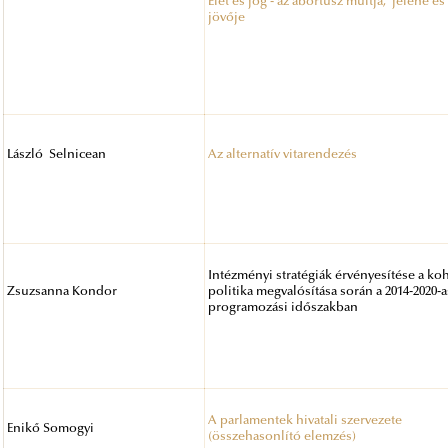
Élet és jog - az abortusz múltja, jelene és
jövője
László Selnicean
Az alternatív vitarendezés
Intézményi stratégiák érvényesítése a ko
Zsuzsanna Kondor
politika megvalósítása során a 2014-2020-a
programozási időszakban
A parlamentek hivatali szervezete
Enikő Somogyi
(összehasonlító elemzés)