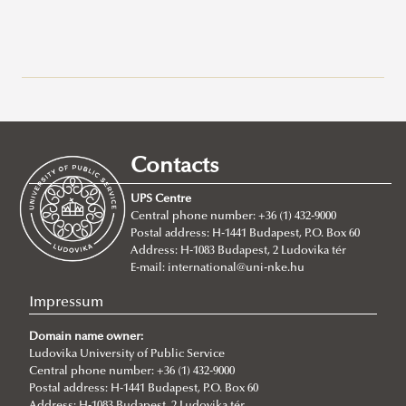
General information about study programs at Ludovika -
UPS
Full Time Degree Programs For International Students
Contacts
Doctoral Programs
BA/BSc Programs
UPS Centre
MA Programs
About
About
Central phone number: +36 (1) 432-9000
Postal address: H-1441 Budapest, P.O. Box 60
Application
BA in International Public Service Management
About
Address: H-1083 Budapest, 2 Ludovika tér
Degree Proceedure
BSc in Civil Engineering
MA in International Relations
E-mail:
international@uni-nke.hu
Ph.D. in Public Administration Sciences
BSc in Environmental Engineering
MA in International Public Service Relations
Impressum
BSc in Water Operation Engineering
MA International Cybersecurity Studies
Doctoral School of Public Administration Sciences
About the program
Domain name owner:
MA in International Water Governance and Water
News
Ludovika University of Public Service
Why choose IPuS?
Central phone number: +36 (1) 432-9000
Diplomacy
Application/admission
Postal address: H-1441 Budapest, P.O. Box 60