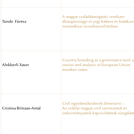
A magyar családtámogatási rendszer
Tünde Fűrész
állampénzügyi és jogi háttere és hatékon
nemzetközi összehasonlításban
Country branding as a governance tool: a
Alekberli Xaver
review and analysis of European Union
member states
Civil együttműködések dimenziói –
Cristina Brînzan-Antal
Az erdélyi magyar civil szervezetek és
önkormányzatok kapcsolatának vizsgálat