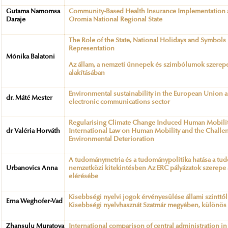
Gutama Namomsa
Community-Based Health Insurance Implementation an
Daraje
Oromia National Regional State
The Role of the State, National Holidays and Symbols 
Representation
Mónika Balatoni
Az állam, a nemzeti ünnepek és szimbólumok szerepe 
alakításában
Environmental sustainability in the European Union 
dr. Máté Mester
electronic communications sector
Regularising Climate Change Induced Human Mobility
dr Valéria Horváth
International Law on Human Mobility and the Challe
Environmental Deterioration
A tudománymetria és a tudománypolitika hatása a tud
Urbanovics Anna
nemzetközi kitekintésben Az ERC pályázatok szerepe
elérésébe
Kisebbségi nyelvi jogok érvényesülése állami szinttől
Erna Weghofer-Vad
Kisebbségi nyelvhasznát Szatmár megyében, különös te
Zhansulu
Muratova
International comparison of central administration in